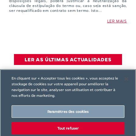
disposições legais, poderá justificar a neutralização da
cláusula de estipulação do termo ou, caso seja está sanção,
ser requalificado em contrato sem termo. Isto...
LER MAIS
LER AS ÚLTIMAS ACTUALIDADES
En cliquant sur « Accepter tous les cookies », vous acceptez le
stockage de cookies sur votre appareil pour améliorer la
navigation sur le site, analyser son utilisation et contribuer à
nos efforts de marketing.
Paramètres des cookies
CONTACT US
Tout refuser