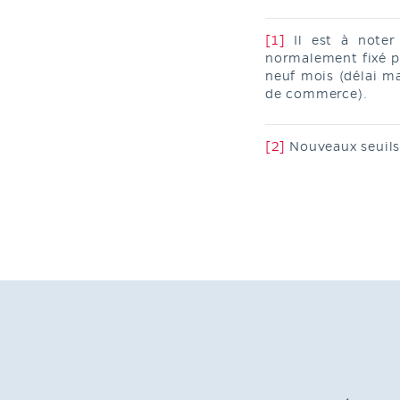
[1]
Il est à noter 
normalement fixé pa
neuf mois (délai ma
de commerce).
[2]
Nouveaux seuils 