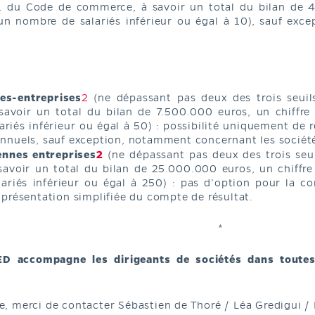
6-1 du Code de commerce, à savoir un total du bilan de 4
n nombre de salariés inférieur ou égal à 10), sauf exc
tes-entreprises
2
(ne dépassant pas deux des trois seuils
avoir un total du bilan de 7.500.000 euros, un chiffre
riés inférieur ou égal à 50) : possibilité uniquement de 
nnuels, sauf exception, notamment concernant les sociét
ennes entreprises
2
(ne dépassant pas deux des trois seui
avoir un total du bilan de 25.000.000 euros, un chiffre
ariés inférieur ou égal à 250) : pas d’option pour la con
présentation simplifiée du compte de résultat.
*
D accompagne les dirigeants de sociétés dans toutes
 merci de contacter Sébastien de Thoré / Léa Gredigui / P