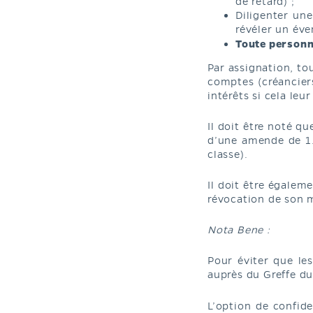
de retard) ;
Diligenter un
révéler un éve
Toute personne
Par assignation, to
comptes (créancier
intérêts si cela leu
Il doit être noté 
d’une amende de 1.
classe).
Il doit être égalem
révocation de son 
Nota Bene :
Pour éviter que le
auprès du Greffe du
L’option de confide